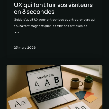
UX qui font fuir vos visiteurs
en 3 secondes
Guide d'audit UX pour entreprises et entrepreneurs qui
souhaitent diagnostiquer les frictions critiques de
leur…
23 mars 2026
Typographie
variable
2026
:
performance
et
créativité