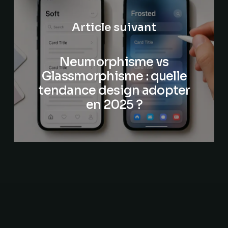
Article suivant
Neumorphisme vs
Glassmorphisme : quelle
tendance design adopter
en 2025 ?