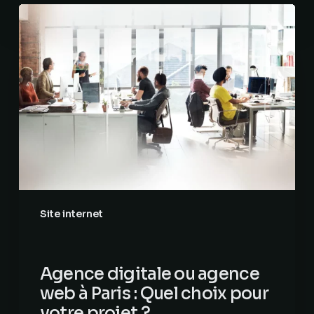
Agence
digitale
ou
agence
web
à
Paris
:
Quel
choix
pour
votre
Site internet
projet
?
Agence digitale ou agence
web à Paris : Quel choix pour
votre projet ?