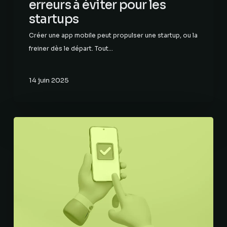
erreurs à éviter pour les
startups
Créer une app mobile peut propulser une startup, ou la
freiner dès le départ. Tout…
14 juin 2025
Application
mobile
ou
web
:
quel
développement
choisir