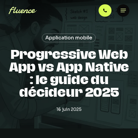
Skip
Menu
to
main
content
Application mobile
Progressive Web
App vs App Native
: le guide du
décideur 2025
16 juin 2025