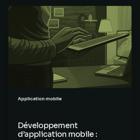
Développement
d’application
mobile
:
erreurs
à
éviter
pour
les
startups
Application mobile
Développement
d’application mobile :