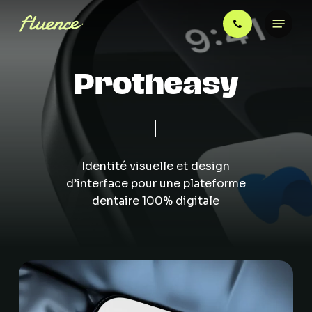
Skip
Menu
to
main
content
P
r
o
t
h
e
a
s
y
Identité
visuelle
et
design
d’interface
pour
une
plateforme
dentaire
100%
digitale