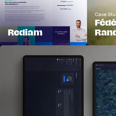
Case Stu
Fédé
Rediam
Ran