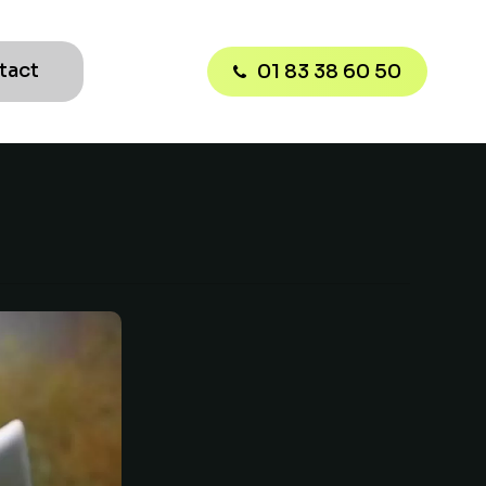
tact
01 83 38 60 50