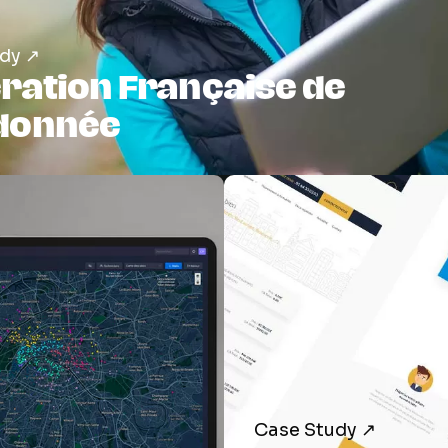
dy ↗
ration Française de
donnée
Case Study ↗